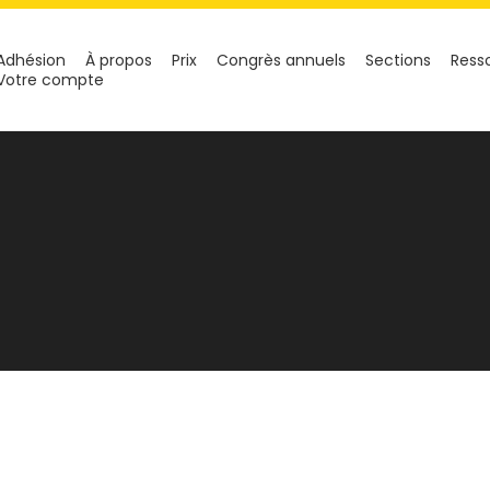
Adhésion
À propos
Prix
Congrès annuels
Sections
Ress
Votre compte