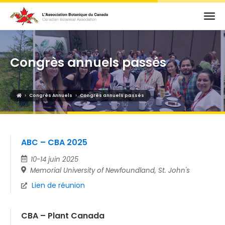
Congrès annuels passés
›
›
Congrès Annuels
Congrès annuels passés
ABC – CBA 2025
10-14 juin 2025
Memorial University of Newfoundland, St. John's
Lien de réunion
CBA – Plant Canada