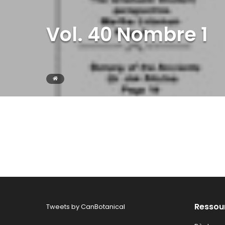
Vol. 40 Nombre 1
Ressou
Tweets by CanBotanical