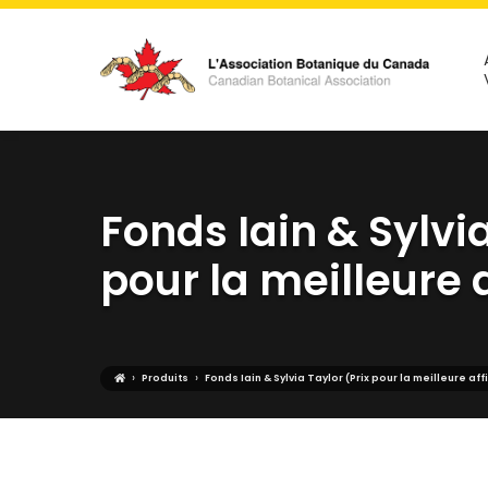
Fonds Iain & Sylvia
pour la meilleure 
›
›
Produits
Fonds Iain & Sylvia Taylor (Prix pour la meilleure aff