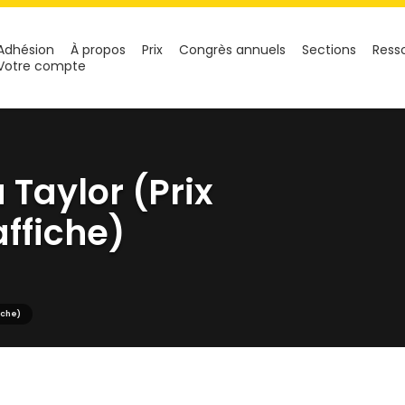
Adhésion
À propos
Prix
Congrès annuels
Sections
Ress
Votre compte
 Taylor (Prix
affiche)
iche)