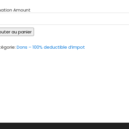
nation Amount
ntité
outer au panier
ds
égorie:
Dons – 100% deductible d’impot
via
lor
x
r
lleure
iche)