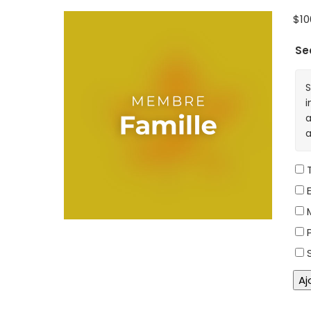
$
10
Se
S
i
a
a
T
E
M
P
S
qua
Aj
de
202