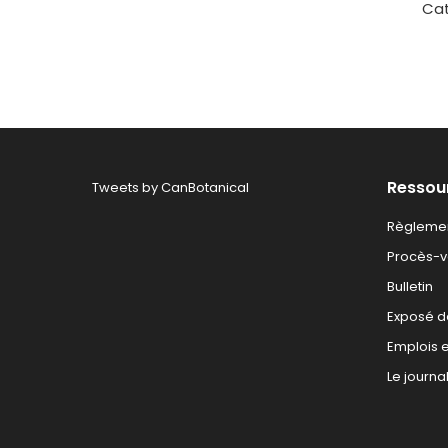
Cot
Cat
fam
pou
me
rég
Ressou
Tweets by CanBotanical
Règlemen
Procès-ve
Bulletin
Exposé d
Emplois e
Le journa