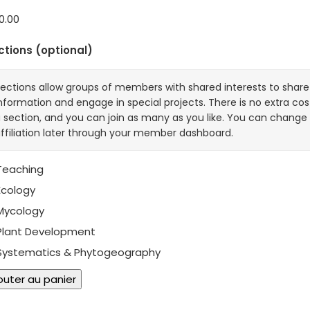
0.00
ctions
(optional)
ections allow groups of members with shared interests to share
nformation and engage in special projects. There is no extra cost
 section, and you can join as many as you like. You can change
ffiliation later through your member dashboard.
eaching
cology
ycology
lant Development
ystematics & Phytogeography
ntité
outer au panier
6