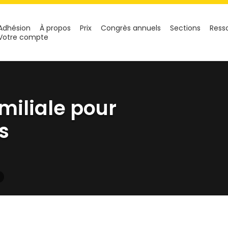
Adhésion
À propos
Prix
Congrès annuels
Sections
Ress
Votre compte
miliale pour
s