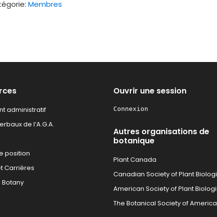
isation
égorie:
Membres
iliale
r
mbres
uliers
rces
Ouvrir une session
t administratif
Connexion
rbaux de l’A.G.A.
Autres organisations de
botanique
e position
Plant Canada
t Carrières
Canadian Society of Plant Biologi
l Botany
American Society of Plant Biologi
The Botanical Society of America